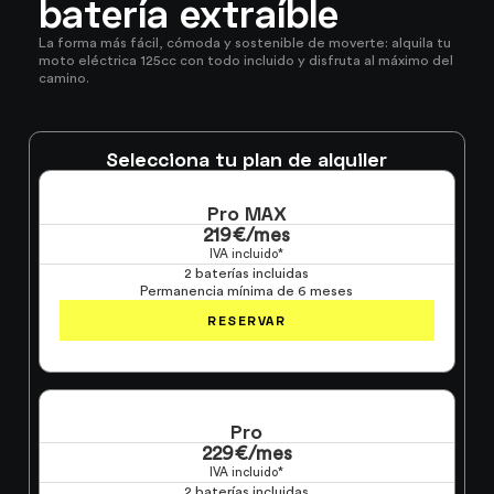
batería extraíble
La forma más fácil, cómoda y sostenible de moverte: alquila tu
moto eléctrica 125cc con todo incluido y disfruta al máximo del
camino.
Selecciona tu plan de alquiler
Pro MAX
219€/mes
IVA incluido*
2 baterías incluidas
Permanencia mínima de 6 meses
RESERVAR
Pro
229€/mes
IVA incluido*
2 baterías incluidas