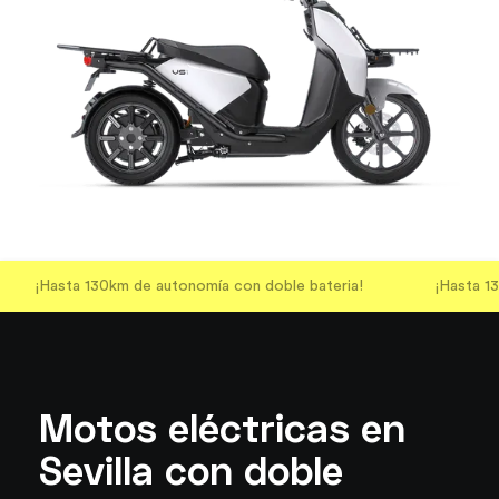
¡Hasta 130km de autonomía con doble bateria!
¡Hasta 1
Motos eléctricas en
Sevilla con doble