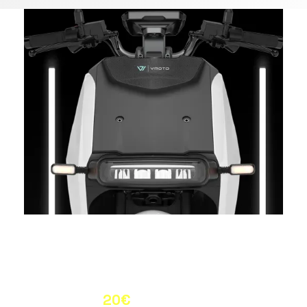
Descuento
20€
de tu mensualidad