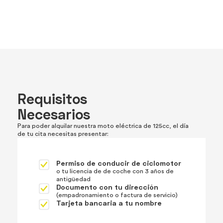
por cada amigo que recomiendes
Tu amigo también disfrutará de 20€ de descuento
en su primera mensualidad
Requisitos
Necesarios
Para poder alquilar nuestra moto eléctrica de 125cc, el día
de tu cita necesitas presentar:
Permiso de conducir de ciclomotor
o tu licencia de de coche con 3 años de
antigüedad
Documento con tu dirección
(empadronamiento o factura de servicio)
Tarjeta bancaria a tu nombre