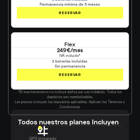
Permanencia mínima de 3 meses
RESERVAR
Flex
249€/mes
IVA incluido*
2 baterías incluidas
Sin permanencia
RESERVAR
*El mantenimiento no incluye daños por uso indebido. Todos los
depósitos son reembolsables.
Los precios incluyen los impuestos aplicables. Aplican los Términos y
Condiciones.
Todos nuestros planes incluyen
GPS integrado