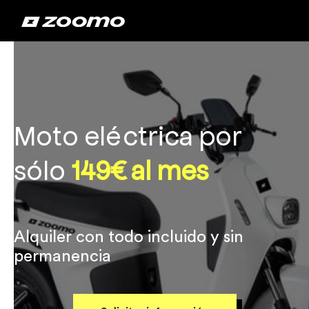
Moto eléctrica por
sólo
149€ al mes
Alquiler con todo incluido y sin
permanencia