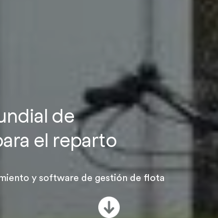
undial de
ara el reparto
miento y software de gestión de flota