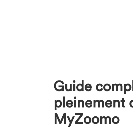
Guide comple
pleinement d
MyZoomo