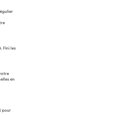
égulier
tre
 Fini les
votre
elles en
s
t pour