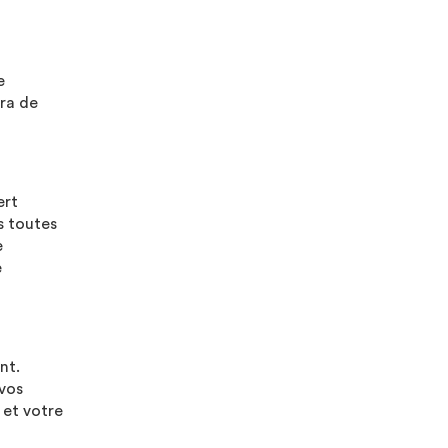
e
era de
ert
s toutes
e
e
nt.
 vos
 et votre