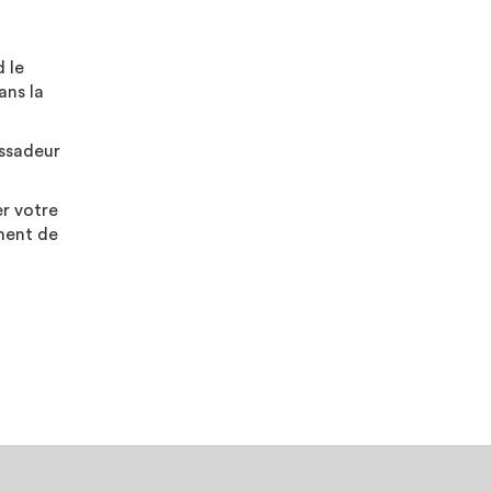
d le
ans la
ssadeur
er votre
ement de