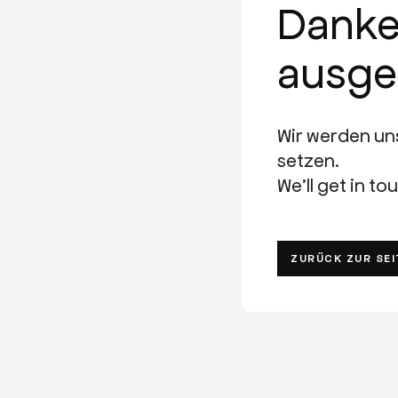
Danke
ausgef
Wir werden uns
setzen.
We’ll get in to
ZURÜCK ZUR SEI